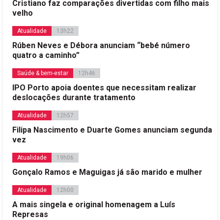
Cristiano faz comparações divertidas com filho mais
velho
Atualidade
13h22
Rúben Neves e Débora anunciam “bebé número
quatro a caminho”
Saúde & bem-estar
12h46
IPO Porto apoia doentes que necessitam realizar
deslocações durante tratamento
Atualidade
12h57
Filipa Nascimento e Duarte Gomes anunciam segunda
vez
Atualidade
19h06
Gonçalo Ramos e Maguigas já são marido e mulher
Atualidade
12h00
A mais singela e original homenagem a Luís
Represas