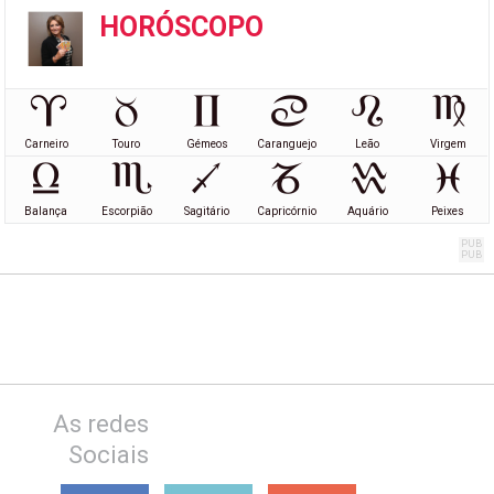
HORÓSCOPO
Carneiro
Touro
Gémeos
Caranguejo
Leão
Virgem
Balança
Escorpião
Sagitário
Capricórnio
Aquário
Peixes
As redes
Sociais