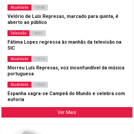
Atualidade
15h48
Velório de Luís Represas, marcado para quinta, é
aberto ao público
Televisão
14h31
Fátima Lopes regressa às manhãs da televisão na
SIC
Atualidade
11h19
Morreu Luís Represas, voz inconfundível da música
portuguesa
Atualidade
12h33
Espanha sagra-se Campeã do Mundo e celebra com
euforia
Ver Mais