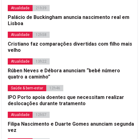
Atualidade
21h39
Palácio de Buckingham anuncia nascimento real em
Lisboa
Atualidade
12h58
Cristiano faz comparações divertidas com filho mais
velho
Atualidade
13h22
Rúben Neves e Débora anunciam “bebé número
quatro a caminho”
Saúde & bem-estar
12h46
IPO Porto apoia doentes que necessitam realizar
deslocações durante tratamento
Atualidade
12h57
Filipa Nascimento e Duarte Gomes anunciam segunda
vez