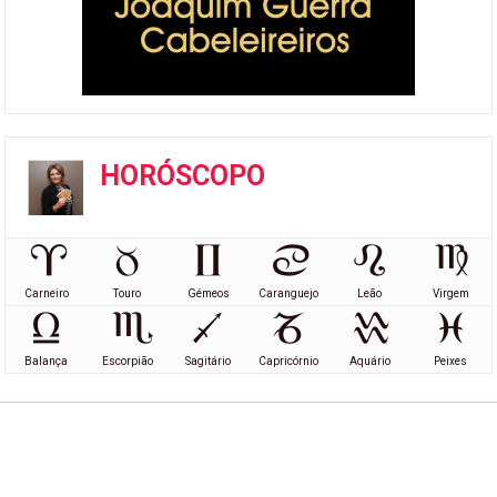
HORÓSCOPO
Carneiro
Touro
Gémeos
Caranguejo
Leão
Virgem
Balança
Escorpião
Sagitário
Capricórnio
Aquário
Peixes