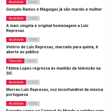
Atualidade
19h06
Gonçalo Ramos e Maguigas já são marido e mulher
Atualidade
12h00
A mais singela e original homenagem a Luís
Represas
Atualidade
15h48
Velório de Luís Represas, marcado para quinta, é
aberto ao público
Televisão
14h31
Fátima Lopes regressa às manhãs da televisão na
SIC
Atualidade
11h19
Morreu Luís Represas, voz inconfundível da música
portuguesa
Atualidade
12h33
Espanha sagra-se Campeã do Mundo e celebra com