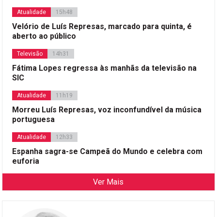
Atualidade
15h48
Velório de Luís Represas, marcado para quinta, é
aberto ao público
Televisão
14h31
Fátima Lopes regressa às manhãs da televisão na
SIC
Atualidade
11h19
Morreu Luís Represas, voz inconfundível da música
portuguesa
Atualidade
12h33
Espanha sagra-se Campeã do Mundo e celebra com
euforia
Ver Mais