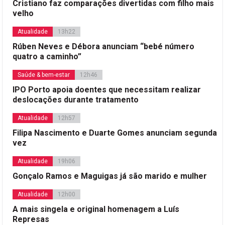
Cristiano faz comparações divertidas com filho mais
velho
Atualidade
13h22
Rúben Neves e Débora anunciam “bebé número
quatro a caminho”
Saúde & bem-estar
12h46
IPO Porto apoia doentes que necessitam realizar
deslocações durante tratamento
Atualidade
12h57
Filipa Nascimento e Duarte Gomes anunciam segunda
vez
Atualidade
19h06
Gonçalo Ramos e Maguigas já são marido e mulher
Atualidade
12h00
A mais singela e original homenagem a Luís
Represas