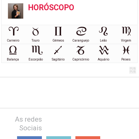
HORÓSCOPO
Carneiro
Touro
Gémeos
Caranguejo
Leão
Virgem
Balança
Escorpião
Sagitário
Capricórnio
Aquário
Peixes
As redes
Sociais