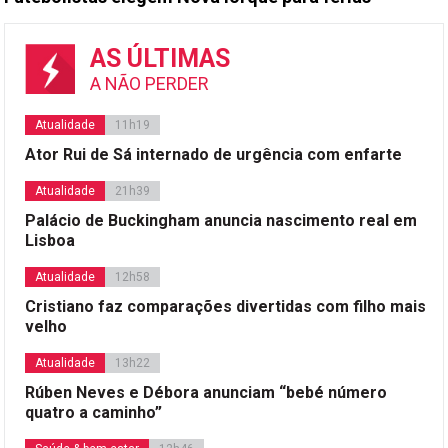
AS ÚLTIMAS
A NÃO PERDER
Atualidade
11h19
Ator Rui de Sá internado de urgência com enfarte
Atualidade
21h39
Palácio de Buckingham anuncia nascimento real em
Lisboa
Atualidade
12h58
Cristiano faz comparações divertidas com filho mais
velho
Atualidade
13h22
Rúben Neves e Débora anunciam “bebé número
quatro a caminho”