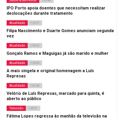
Saúde & bem-estar
12h46
IPO Porto apoia doentes que necessitam realizar
deslocações durante tratamento
Atualidade
12h57
Filipa Nascimento e Duarte Gomes anunciam segunda
vez
Atualidade
19h06
Gonçalo Ramos e Maguigas já são marido e mulher
Atualidade
12h00
A mais singela e original homenagem a Luís
Represas
Atualidade
15h48
Velório de Luís Represas, marcado para quinta, é
aberto ao público
Televisão
14h31
Fátima Lopes regressa às manhãs da televisão na