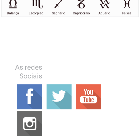
Balança
Escorpião
Sagitário
Capricórnio
Aquário
Peixes
As redes
Sociais