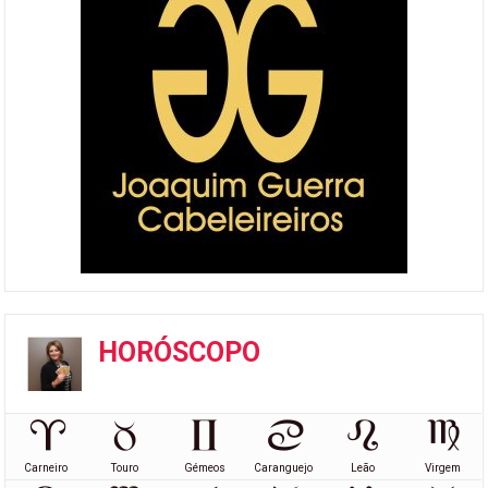
HORÓSCOPO
Carneiro
Touro
Gémeos
Caranguejo
Leão
Virgem