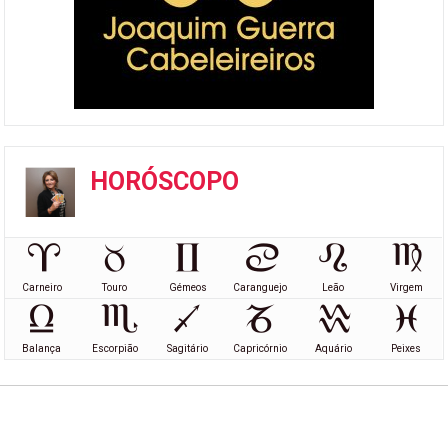
HORÓSCOPO
Carneiro
Touro
Gémeos
Caranguejo
Leão
Virgem
Balança
Escorpião
Sagitário
Capricórnio
Aquário
Peixes