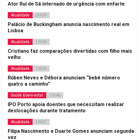
Ator Rui de Sá internado de urgência com enfarte
Atualidade
21h39
Palácio de Buckingham anuncia nascimento real em
Lisboa
Atualidade
12h58
Cristiano faz comparações divertidas com filho mais
velho
Atualidade
13h22
Rúben Neves e Débora anunciam “bebé número
quatro a caminho”
Saúde & bem-estar
12h46
IPO Porto apoia doentes que necessitam realizar
deslocações durante tratamento
Atualidade
12h57
Filipa Nascimento e Duarte Gomes anunciam segunda
vez