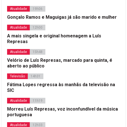
Atualidade
19h06
Gonçalo Ramos e Maguigas já são marido e mulher
Atualidade
12h00
A mais singela e original homenagem a Luís
Represas
Atualidade
15h48
Velório de Luís Represas, marcado para quinta, é
aberto ao público
Televisão
14h31
Fátima Lopes regressa às manhãs da televisão na
SIC
Atualidade
11h19
Morreu Luís Represas, voz inconfundível da música
portuguesa
Atualidade
12h33