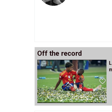
Off the record
L
m