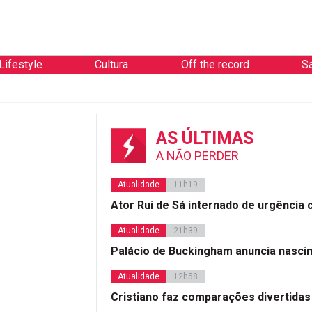
Lifestyle
Cultura
Off the record
S
AS ÚLTIMAS
A NÃO PERDER
Atualidade
11h19
Ator Rui de Sá internado de urgência
Atualidade
21h39
Palácio de Buckingham anuncia nasci
Atualidade
12h58
Cristiano faz comparações divertidas