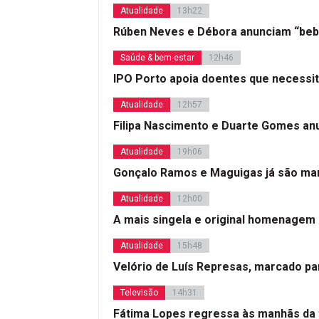
Atualidade
13h22
Rúben Neves e Débora anunciam “beb
Saúde & bem-estar
12h46
IPO Porto apoia doentes que necessi
Atualidade
12h57
Filipa Nascimento e Duarte Gomes a
Atualidade
19h06
Gonçalo Ramos e Maguigas já são mar
Atualidade
12h00
A mais singela e original homenagem
Atualidade
15h48
Velório de Luís Represas, marcado par
Televisão
14h31
Fátima Lopes regressa às manhãs da 