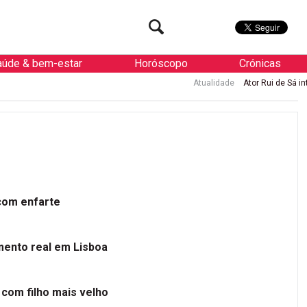
aúde & bem-estar
Horóscopo
Crónicas
Atualidade
Ator Rui de Sá internado
 com enfarte
mento real em Lisboa
 com filho mais velho