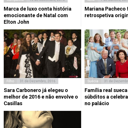
Marca de luxo conta história
Mariana Pacheco 
emocionante de Natal com
retrospetiva origi
Elton John
Filho
31 de Dezembro, 2016
Suécia
31 de Dezembr
Sara Carbonero já elegeu o
Família real sueca
melhor de 2016 e não envolve o
súbditos a celebr
Casillas
no palácio