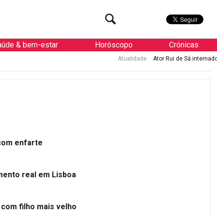
aúde & bem-estar
Horóscopo
Crónicas
Atualidade
Ator Rui de Sá internado de urgê
 com enfarte
mento real em Lisboa
 com filho mais velho