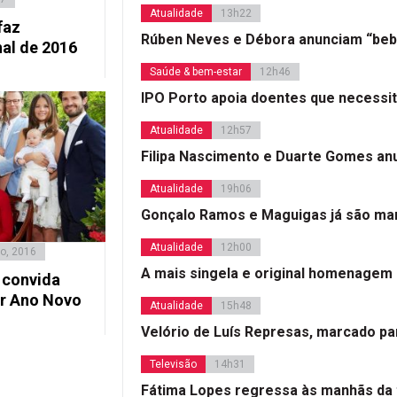
Atualidade
13h22
faz
Rúben Neves e Débora anunciam “beb
nal de 2016
Saúde & bem-estar
12h46
IPO Porto apoia doentes que necessi
Atualidade
12h57
Filipa Nascimento e Duarte Gomes a
Atualidade
19h06
Gonçalo Ramos e Maguigas já são mar
Atualidade
12h00
o, 2016
A mais singela e original homenagem
 convida
ar Ano Novo
Atualidade
15h48
Velório de Luís Represas, marcado par
Televisão
14h31
Fátima Lopes regressa às manhãs da 