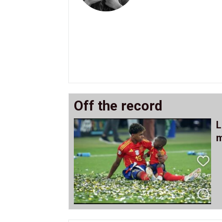
Off the record
L
m