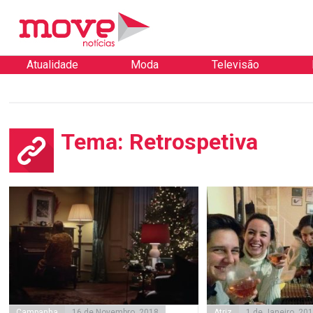
Atualidade
Moda
Televisão
Tema: Retrospetiva
Campanha
16 de Novembro, 2018
Atriz
1 de Janeiro, 20