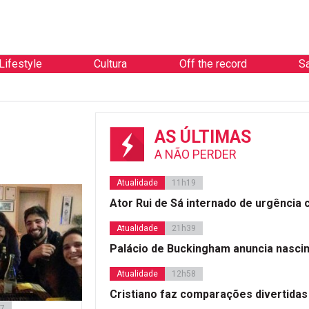
Lifestyle
Cultura
Off the record
S
AS ÚLTIMAS
A NÃO PERDER
Atualidade
11h19
Ator Rui de Sá internado de urgência
Atualidade
21h39
Palácio de Buckingham anuncia nasci
Atualidade
12h58
Cristiano faz comparações divertidas
17