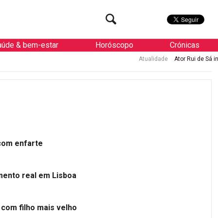
aúde & bem-estar
Horóscopo
Crónicas
Atualidade
Ator Rui de Sá internado
 com enfarte
mento real em Lisboa
 com filho mais velho