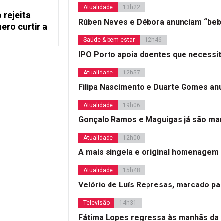
Atualidade
13h22
rejeita
Rúben Neves e Débora anunciam “beb
ero curtir a
Saúde & bem-estar
12h46
IPO Porto apoia doentes que necessi
Atualidade
12h57
Filipa Nascimento e Duarte Gomes a
Atualidade
19h06
Gonçalo Ramos e Maguigas já são mar
Atualidade
12h00
A mais singela e original homenagem
Atualidade
15h48
Velório de Luís Represas, marcado par
Televisão
14h31
Fátima Lopes regressa às manhãs da 