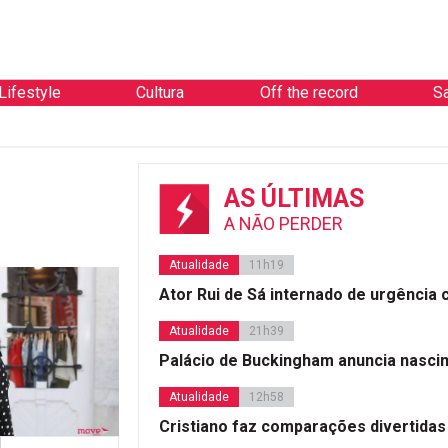
Lifestyle
Cultura
Off the record
S
AS ÚLTIMAS
A NÃO PERDER
Atualidade
11h19
Ator Rui de Sá internado de urgência
Atualidade
21h39
Palácio de Buckingham anuncia nasci
Atualidade
12h58
Cristiano faz comparações divertidas