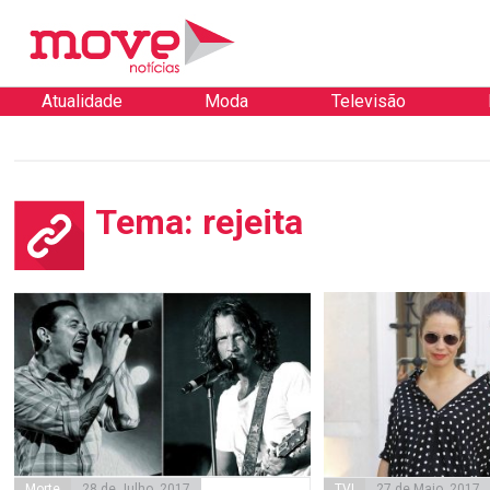
Atualidade
Moda
Televisão
Tema: rejeita
Morte
28 de Julho, 2017
TVI
27 de Maio, 2017