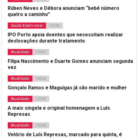
Rúben Neves e Débora anunciam “bebé número
quatro a caminho”
Saúde & bem-estar
12h46
IPO Porto apoia doentes que necessitam realizar
deslocações durante tratamento
Atualidade
12h57
Filipa Nascimento e Duarte Gomes anunciam segunda
vez
Atualidade
19h06
Gonçalo Ramos e Maguigas já são marido e mulher
Atualidade
12h00
A mais singela e original homenagem a Luís
Represas
Atualidade
15h48
Velório de Luís Represas, marcado para quinta, é