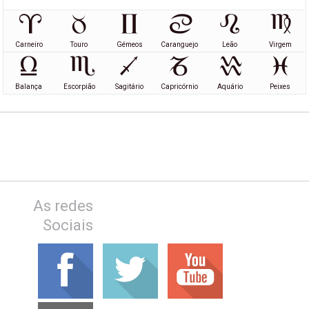
Carneiro
Touro
Gémeos
Caranguejo
Leão
Virgem
Balança
Escorpião
Sagitário
Capricórnio
Aquário
Peixes
As redes
Sociais