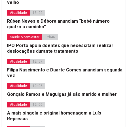
velho
Atualidade
13h22
Rúben Neves e Débora anunciam “bebé número
quatro a caminho”
Saúde & bem-estar
12h46
IPO Porto apoia doentes que necessitam realizar
deslocações durante tratamento
Atualidade
12h57
Filipa Nascimento e Duarte Gomes anunciam segunda
vez
Atualidade
19h06
Gonçalo Ramos e Maguigas já são marido e mulher
Atualidade
12h00
A mais singela e original homenagem a Luís
Represas