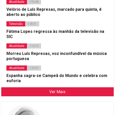
Atualidade
15h48
Velório de Luís Represas, marcado para quinta, é
aberto ao público
Televisão
14h31
Fátima Lopes regressa às manhãs da televisão na
SIC
Atualidade
11h19
Morreu Luís Represas, voz inconfundível da música
portuguesa
Atualidade
12h33
Espanha sagra-se Campeã do Mundo e celebra com
euforia
Ver Mais