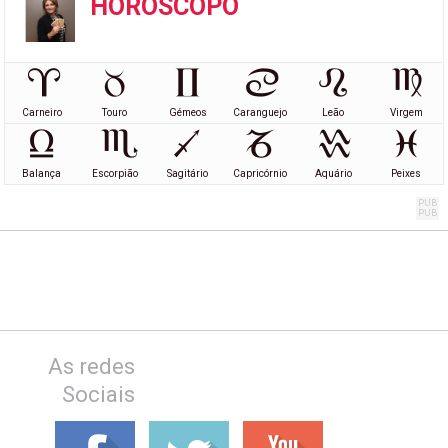
HORÓSCOPO
Carneiro
Touro
Gémeos
Caranguejo
Leão
Virgem
Balança
Escorpião
Sagitário
Capricórnio
Aquário
Peixes
As redes
Sociais