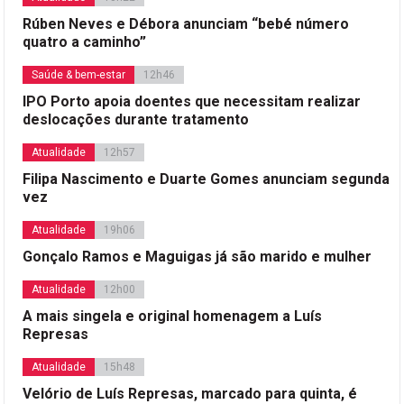
Rúben Neves e Débora anunciam “bebé número
quatro a caminho”
Saúde & bem-estar
12h46
IPO Porto apoia doentes que necessitam realizar
deslocações durante tratamento
Atualidade
12h57
Filipa Nascimento e Duarte Gomes anunciam segunda
vez
Atualidade
19h06
Gonçalo Ramos e Maguigas já são marido e mulher
Atualidade
12h00
A mais singela e original homenagem a Luís
Represas
Atualidade
15h48
Velório de Luís Represas, marcado para quinta, é