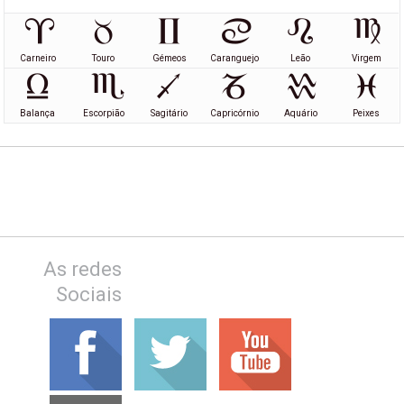
Carneiro
Touro
Gémeos
Caranguejo
Leão
Virgem
Balança
Escorpião
Sagitário
Capricórnio
Aquário
Peixes
As redes
Sociais