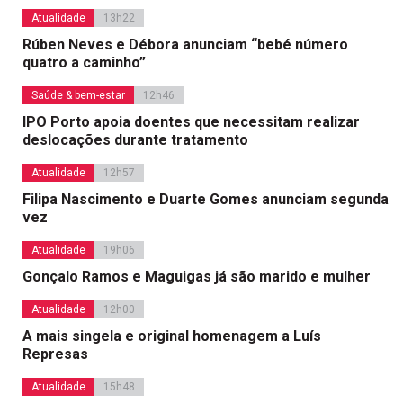
Atualidade
13h22
Rúben Neves e Débora anunciam “bebé número
quatro a caminho”
Saúde & bem-estar
12h46
IPO Porto apoia doentes que necessitam realizar
deslocações durante tratamento
Atualidade
12h57
Filipa Nascimento e Duarte Gomes anunciam segunda
vez
Atualidade
19h06
Gonçalo Ramos e Maguigas já são marido e mulher
Atualidade
12h00
A mais singela e original homenagem a Luís
Represas
Atualidade
15h48