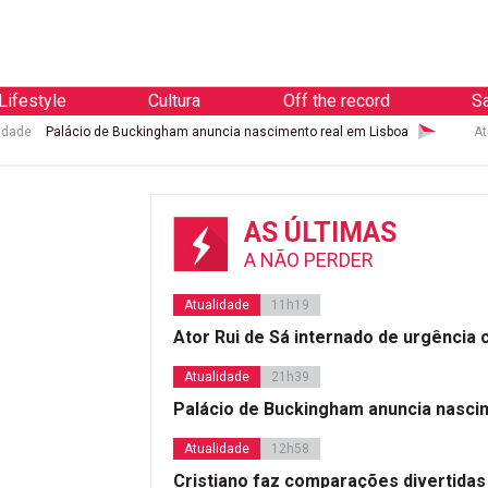
Lifestyle
Cultura
Off the record
S
idade
Palácio de Buckingham anuncia nascimento real em Lisboa
At
AS ÚLTIMAS
A NÃO PERDER
Atualidade
11h19
Ator Rui de Sá internado de urgência
Atualidade
21h39
Palácio de Buckingham anuncia nasci
Atualidade
12h58
Cristiano faz comparações divertidas