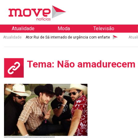
Atualidade
Moda
Televisão
Atualidade
Ator Rui de Sá internado de urgência com enfarte
Atual
Tema: Não amadurecem