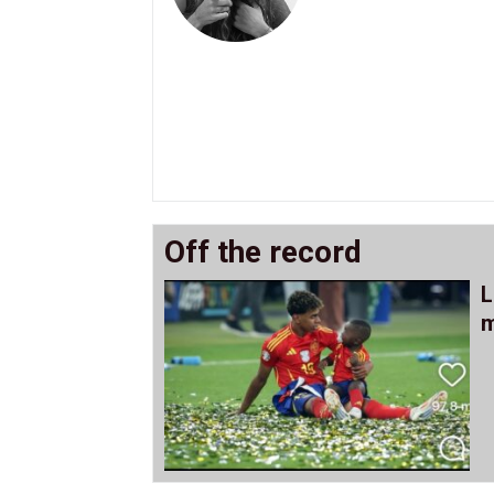
Off the record
L
m