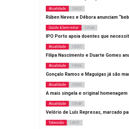
Atualidade
13h22
Rúben Neves e Débora anunciam “beb
Saúde & bem-estar
12h46
IPO Porto apoia doentes que necessi
Atualidade
12h57
Filipa Nascimento e Duarte Gomes a
Atualidade
19h06
Gonçalo Ramos e Maguigas já são mar
Atualidade
12h00
A mais singela e original homenagem
Atualidade
15h48
Velório de Luís Represas, marcado par
Televisão
14h31