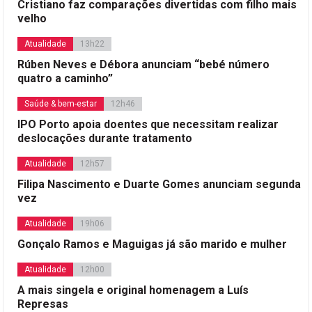
Cristiano faz comparações divertidas com filho mais
velho
Atualidade
13h22
Rúben Neves e Débora anunciam “bebé número
quatro a caminho”
Saúde & bem-estar
12h46
IPO Porto apoia doentes que necessitam realizar
deslocações durante tratamento
Atualidade
12h57
Filipa Nascimento e Duarte Gomes anunciam segunda
vez
Atualidade
19h06
Gonçalo Ramos e Maguigas já são marido e mulher
Atualidade
12h00
A mais singela e original homenagem a Luís
Represas