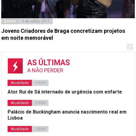
Evento
9 de Julho, 2017
Jovens Criadores de Braga concretizam projetos
em noite memorável
AS ÚLTIMAS
A NÃO PERDER
Atualidade
11h19
Ator Rui de Sá internado de urgência com enfarte
Atualidade
21h39
Palácio de Buckingham anuncia nascimento real em
Lisboa
Atualidade
12h58