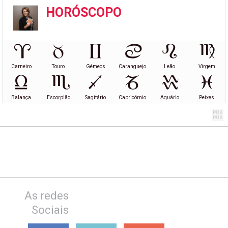
HORÓSCOPO
Carneiro
Touro
Gémeos
Caranguejo
Leão
Virgem
Balança
Escorpião
Sagitário
Capricórnio
Aquário
Peixes
As redes
Sociais