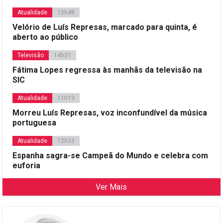
Atualidade
15h48
Velório de Luís Represas, marcado para quinta, é
aberto ao público
Televisão
14h31
Fátima Lopes regressa às manhãs da televisão na
SIC
Atualidade
11h19
Morreu Luís Represas, voz inconfundível da música
portuguesa
Atualidade
12h33
Espanha sagra-se Campeã do Mundo e celebra com
euforia
Ver Mais