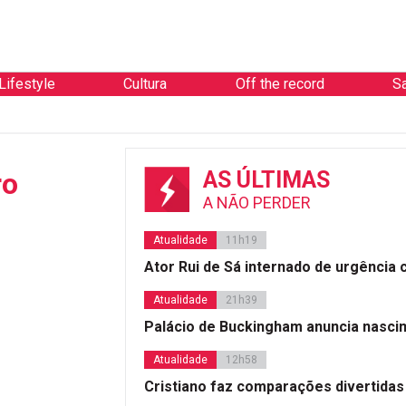
Lifestyle
Cultura
Off the record
S
ro
AS ÚLTIMAS
A NÃO PERDER
Atualidade
11h19
Ator Rui de Sá internado de urgência
Atualidade
21h39
Palácio de Buckingham anuncia nasci
Atualidade
12h58
Cristiano faz comparações divertidas