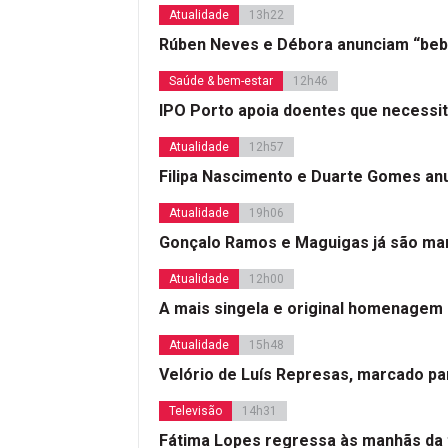
Atualidade
13h22
Rúben Neves e Débora anunciam “beb
Saúde & bem-estar
12h46
IPO Porto apoia doentes que necessi
Atualidade
12h57
Filipa Nascimento e Duarte Gomes a
Atualidade
19h06
Gonçalo Ramos e Maguigas já são mar
Atualidade
12h00
A mais singela e original homenagem
Atualidade
15h48
Velório de Luís Represas, marcado par
Televisão
14h31
Fátima Lopes regressa às manhãs da 