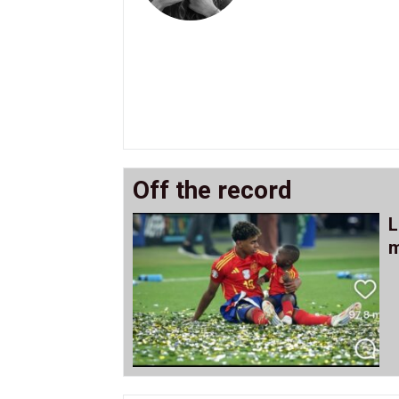
Off the record
L
m