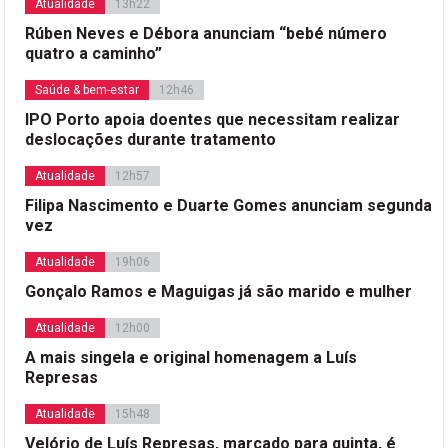
Atualidade
13h22
Rúben Neves e Débora anunciam “bebé número
quatro a caminho”
Saúde & bem-estar
12h46
IPO Porto apoia doentes que necessitam realizar
deslocações durante tratamento
Atualidade
12h57
Filipa Nascimento e Duarte Gomes anunciam segunda
vez
Atualidade
19h06
Gonçalo Ramos e Maguigas já são marido e mulher
Atualidade
12h00
A mais singela e original homenagem a Luís
Represas
Atualidade
15h48
Velório de Luís Represas, marcado para quinta, é