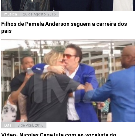
música
26 de Agosto, 2016
Filhos de Pamela Anderson seguem a carreira dos
pais
Luta
8 de Abril, 2016
Vídeo- Nicolas Cage luta com ex-vocalista do