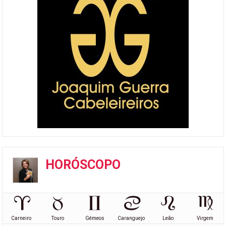
HORÓSCOPO
Carneiro
Touro
Gémeos
Caranguejo
Leão
Virgem