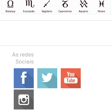
Balança
Escorpião
Sagitário
Capricórnio
Aquário
Peixes
As redes
Sociais