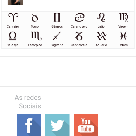
Carneiro
Touro
Gémeos
Caranguejo
Leão
Virgem
Balança
Escorpião
Sagitário
Capricórnio
Aquário
Peixes
As redes
Sociais