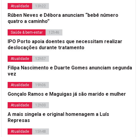
Atualidade
13h22
Rúben Neves e Débora anunciam “bebé número
quatro a caminho”
Saúde & bem-estar
12h46
IPO Porto apoia doentes que necessitam realizar
deslocações durante tratamento
Atualidade
12h57
Filipa Nascimento e Duarte Gomes anunciam segunda
vez
Atualidade
19h06
Gonçalo Ramos e Maguigas já são marido e mulher
Atualidade
12h00
A mais singela e original homenagem a Luís
Represas
Atualidade
15h48