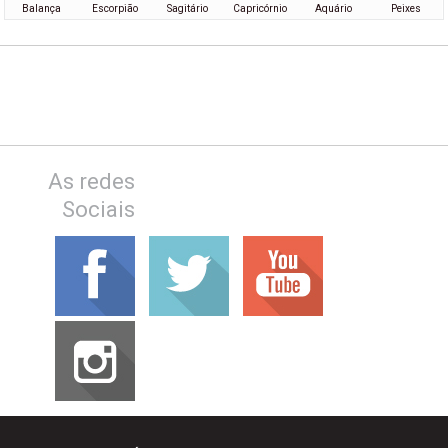
Balança
Escorpião
Sagitário
Capricórnio
Aquário
Peixes
As redes
Sociais