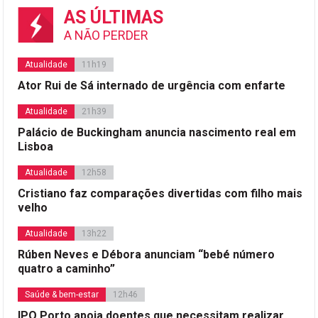
AS ÚLTIMAS
A NÃO PERDER
Atualidade
11h19
Ator Rui de Sá internado de urgência com enfarte
Atualidade
21h39
Palácio de Buckingham anuncia nascimento real em
Lisboa
Atualidade
12h58
Cristiano faz comparações divertidas com filho mais
velho
Atualidade
13h22
Rúben Neves e Débora anunciam “bebé número
quatro a caminho”
Saúde & bem-estar
12h46
IPO Porto apoia doentes que necessitam realizar