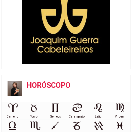
HORÓSCOPO
Carneiro
Touro
Gémeos
Caranguejo
Leão
Virgem