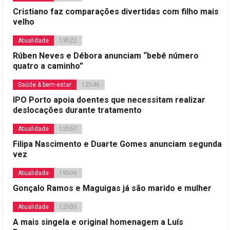
Cristiano faz comparações divertidas com filho mais
velho
Atualidade
13h22
Rúben Neves e Débora anunciam “bebé número
quatro a caminho”
Saúde & bem-estar
12h46
IPO Porto apoia doentes que necessitam realizar
deslocações durante tratamento
Atualidade
12h57
Filipa Nascimento e Duarte Gomes anunciam segunda
vez
Atualidade
19h06
Gonçalo Ramos e Maguigas já são marido e mulher
Atualidade
12h00
A mais singela e original homenagem a Luís