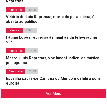
Represas
Atualidade
15h48
Velório de Luís Represas, marcado para quinta, é
aberto ao público
Televisão
14h31
Fátima Lopes regressa às manhãs da televisão na
SIC
Atualidade
11h19
Morreu Luís Represas, voz inconfundível da música
portuguesa
Atualidade
12h33
Espanha sagra-se Campeã do Mundo e celebra com
euforia
Ver Mais