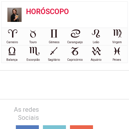
HORÓSCOPO
Carneiro
Touro
Gémeos
Caranguejo
Leão
Virgem
Balança
Escorpião
Sagitário
Capricórnio
Aquário
Peixes
As redes
Sociais