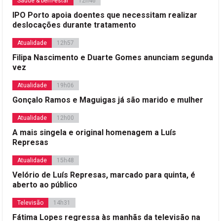
Saúde & bem-estar
12h46
IPO Porto apoia doentes que necessitam realizar
deslocações durante tratamento
Atualidade
12h57
Filipa Nascimento e Duarte Gomes anunciam segunda
vez
Atualidade
19h06
Gonçalo Ramos e Maguigas já são marido e mulher
Atualidade
12h00
A mais singela e original homenagem a Luís
Represas
Atualidade
15h48
Velório de Luís Represas, marcado para quinta, é
aberto ao público
Televisão
14h31
Fátima Lopes regressa às manhãs da televisão na