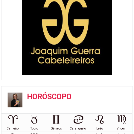
HORÓSCOPO
Carneiro
Touro
Gémeos
Caranguejo
Leão
Virgem