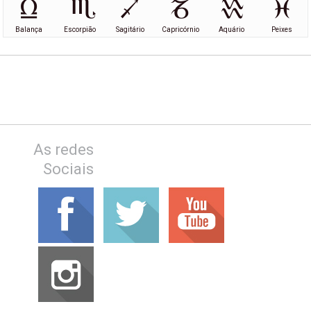
Balança
Escorpião
Sagitário
Capricórnio
Aquário
Peixes
As redes
Sociais