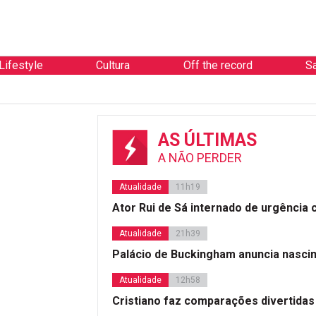
Lifestyle
Cultura
Off the record
S
AS ÚLTIMAS
A NÃO PERDER
Atualidade
11h19
Ator Rui de Sá internado de urgência
Atualidade
21h39
Palácio de Buckingham anuncia nasci
Atualidade
12h58
Cristiano faz comparações divertidas