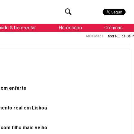
aúde & bem-estar
Horóscopo
Crónicas
Atualidade
Ator Rui de Sá interna
 com enfarte
mento real em Lisboa
 com filho mais velho