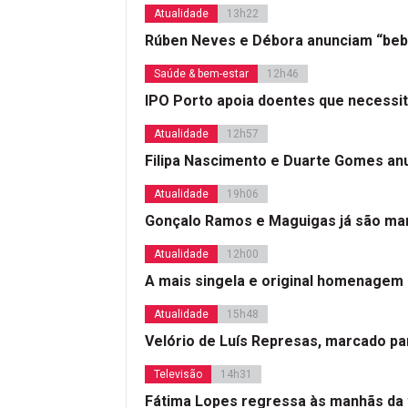
Atualidade
13h22
Rúben Neves e Débora anunciam “beb
Saúde & bem-estar
12h46
IPO Porto apoia doentes que necessi
Atualidade
12h57
Filipa Nascimento e Duarte Gomes a
Atualidade
19h06
Gonçalo Ramos e Maguigas já são mar
Atualidade
12h00
A mais singela e original homenagem
Atualidade
15h48
Velório de Luís Represas, marcado par
Televisão
14h31
Fátima Lopes regressa às manhãs da 