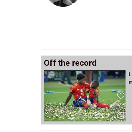
Off the record
L
m