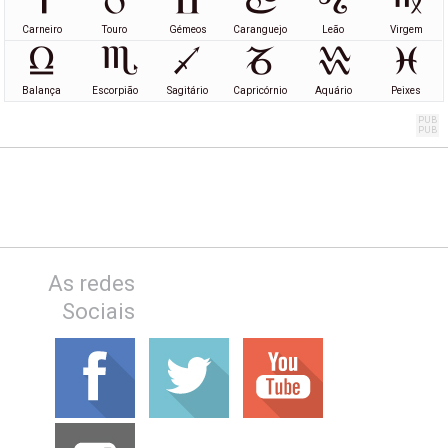
Carneiro
Touro
Gémeos
Caranguejo
Leão
Virgem
Balança
Escorpião
Sagitário
Capricórnio
Aquário
Peixes
As redes
Sociais