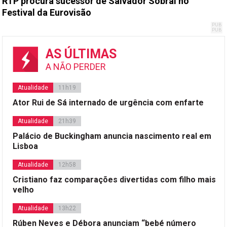
RTP procura sucessor de Salvador Sobral no
Festival da Eurovisão
AS ÚLTIMAS
A NÃO PERDER
Atualidade
11h19
Ator Rui de Sá internado de urgência com enfarte
Atualidade
21h39
Palácio de Buckingham anuncia nascimento real em
Lisboa
Atualidade
12h58
Cristiano faz comparações divertidas com filho mais
velho
Atualidade
13h22
Rúben Neves e Débora anunciam “bebé número