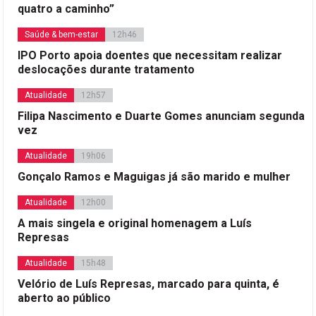
quatro a caminho”
Saúde & bem-estar
12h46
IPO Porto apoia doentes que necessitam realizar
deslocações durante tratamento
Atualidade
12h57
Filipa Nascimento e Duarte Gomes anunciam segunda
vez
Atualidade
19h06
Gonçalo Ramos e Maguigas já são marido e mulher
Atualidade
12h00
A mais singela e original homenagem a Luís
Represas
Atualidade
15h48
Velório de Luís Represas, marcado para quinta, é
aberto ao público