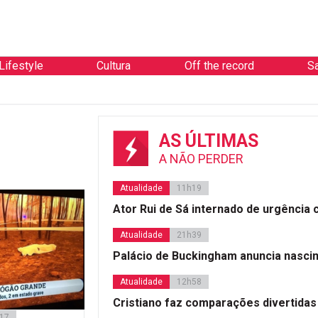
Lifestyle
Cultura
Off the record
S
AS ÚLTIMAS
A NÃO PERDER
Atualidade
11h19
Ator Rui de Sá internado de urgência
Atualidade
21h39
Palácio de Buckingham anuncia nasci
Atualidade
12h58
Cristiano faz comparações divertidas
017