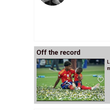
Off the record
L
m