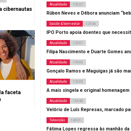
Atualidade
13h22
a cibernautas
Rúben Neves e Débora anunciam “beb
Saúde & bem-estar
12h46
IPO Porto apoia doentes que necessi
Atualidade
12h57
Filipa Nascimento e Duarte Gomes a
Atualidade
19h06
Gonçalo Ramos e Maguigas já são mar
Atualidade
12h00
A mais singela e original homenagem
la faceta
a
Atualidade
15h48
Velório de Luís Represas, marcado par
Televisão
14h31
Fátima Lopes regressa às manhãs da 