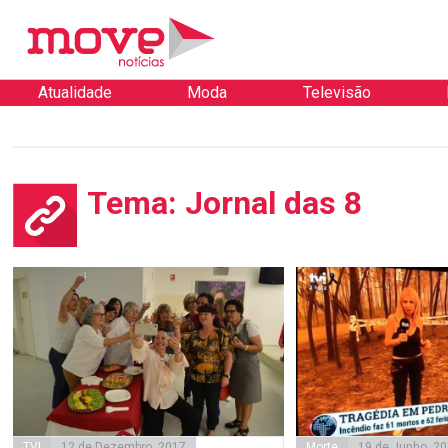
Atualidade
Moda
Televisão
Tema: Jornal das 8
TVI
12 de Dezembro, 2017
Morte
19 de Junho, 2