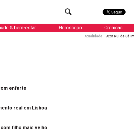
aúde & bem-estar
Horóscopo
Crónicas
Atualidade
Ator Rui de Sá internado 
 com enfarte
mento real em Lisboa
 com filho mais velho