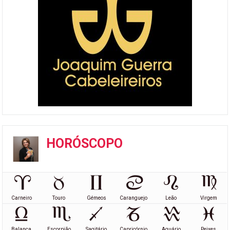
HORÓSCOPO
Carneiro
Touro
Gémeos
Caranguejo
Leão
Virgem
Balança
Escorpião
Sagitário
Capricórnio
Aquário
Peixes