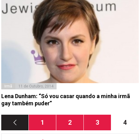
Irmã
11 de Outubro, 2014
Lena Dunham: “Só vou casar quando a minha irmã
gay também puder”
Paginação
Página
Página
Página
Págin
1
2
3
4
dos
conteúdos