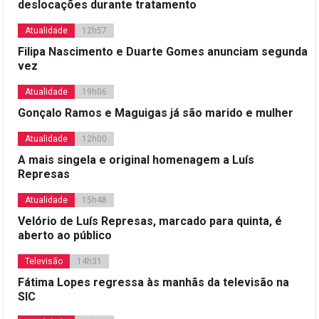
deslocações durante tratamento
Atualidade
12h57
Filipa Nascimento e Duarte Gomes anunciam segunda
vez
Atualidade
19h06
Gonçalo Ramos e Maguigas já são marido e mulher
Atualidade
12h00
A mais singela e original homenagem a Luís
Represas
Atualidade
15h48
Velório de Luís Represas, marcado para quinta, é
aberto ao público
Televisão
14h31
Fátima Lopes regressa às manhãs da televisão na
SIC