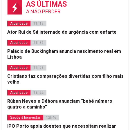
AS ÚLTIMAS
A NÃO PERDER
Atualidade
11h19
Ator Rui de Sá internado de urgência com enfarte
Atualidade
21h39
Palácio de Buckingham anuncia nascimento real em
Lisboa
Atualidade
12h58
Cristiano faz comparações divertidas com filho mais
velho
Atualidade
13h22
Rúben Neves e Débora anunciam “bebé número
quatro a caminho”
Saúde & bem-estar
12h46
IPO Porto apoia doentes que necessitam realizar