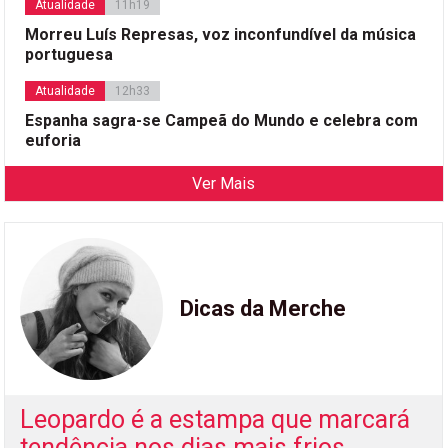
Atualidade
11h19
Morreu Luís Represas, voz inconfundível da música
portuguesa
Atualidade
12h33
Espanha sagra-se Campeã do Mundo e celebra com
euforia
Ver Mais
Dicas da Merche
Leopardo é a estampa que marcará
tendência nos dias mais frios