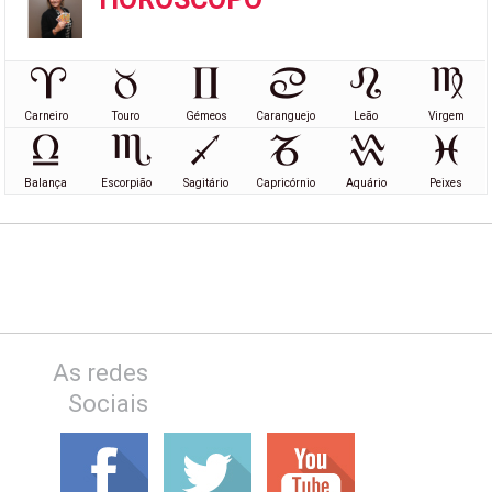
Carneiro
Touro
Gémeos
Caranguejo
Leão
Virgem
Balança
Escorpião
Sagitário
Capricórnio
Aquário
Peixes
As redes
Sociais