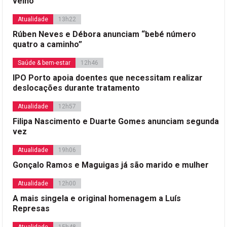
velho
Atualidade
13h22
Rúben Neves e Débora anunciam “bebé número
quatro a caminho”
Saúde & bem-estar
12h46
IPO Porto apoia doentes que necessitam realizar
deslocações durante tratamento
Atualidade
12h57
Filipa Nascimento e Duarte Gomes anunciam segunda
vez
Atualidade
19h06
Gonçalo Ramos e Maguigas já são marido e mulher
Atualidade
12h00
A mais singela e original homenagem a Luís
Represas