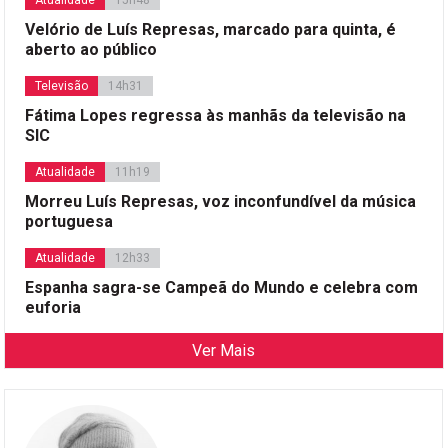
Atualidade
15h48
Velório de Luís Represas, marcado para quinta, é
aberto ao público
Televisão
14h31
Fátima Lopes regressa às manhãs da televisão na
SIC
Atualidade
11h19
Morreu Luís Represas, voz inconfundível da música
portuguesa
Atualidade
12h33
Espanha sagra-se Campeã do Mundo e celebra com
euforia
Ver Mais