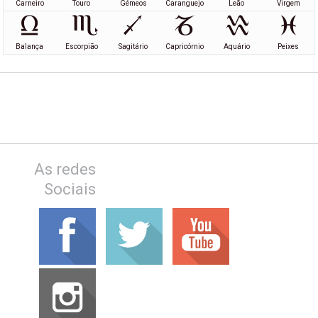
Carneiro
Touro
Gémeos
Caranguejo
Leão
Virgem
Balança
Escorpião
Sagitário
Capricórnio
Aquário
Peixes
As redes
Sociais