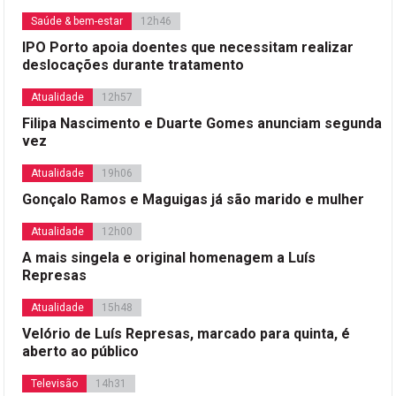
Saúde & bem-estar
12h46
IPO Porto apoia doentes que necessitam realizar
deslocações durante tratamento
Atualidade
12h57
Filipa Nascimento e Duarte Gomes anunciam segunda
vez
Atualidade
19h06
Gonçalo Ramos e Maguigas já são marido e mulher
Atualidade
12h00
A mais singela e original homenagem a Luís
Represas
Atualidade
15h48
Velório de Luís Represas, marcado para quinta, é
aberto ao público
Televisão
14h31