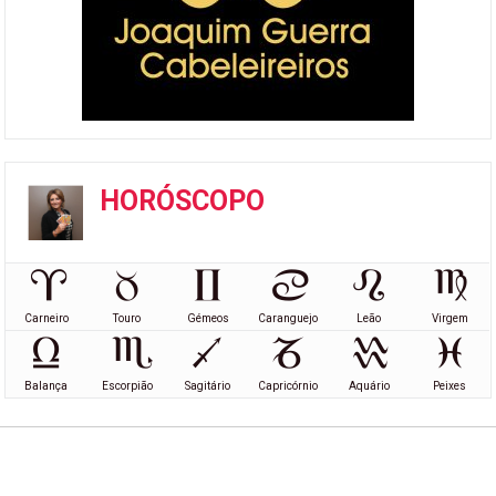
HORÓSCOPO
Carneiro
Touro
Gémeos
Caranguejo
Leão
Virgem
Balança
Escorpião
Sagitário
Capricórnio
Aquário
Peixes