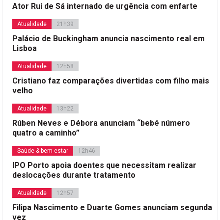
Ator Rui de Sá internado de urgência com enfarte
Atualidade
21h39
Palácio de Buckingham anuncia nascimento real em
Lisboa
Atualidade
12h58
Cristiano faz comparações divertidas com filho mais
velho
Atualidade
13h22
Rúben Neves e Débora anunciam “bebé número
quatro a caminho”
Saúde & bem-estar
12h46
IPO Porto apoia doentes que necessitam realizar
deslocações durante tratamento
Atualidade
12h57
Filipa Nascimento e Duarte Gomes anunciam segunda
vez