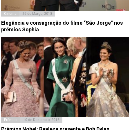
Cinema
26 de Março, 2018
Elegância e consagração do filme “São Jorge” nos
prémios Sophia
Prémios
10 de Dezembro, 2016
Prémios Nobel: Realeza presente e Bob Dylan