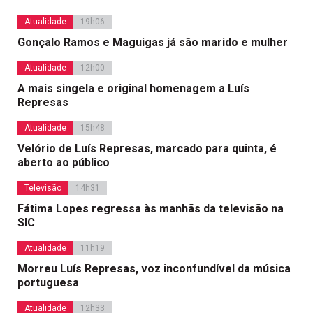
Atualidade
19h06
Gonçalo Ramos e Maguigas já são marido e mulher
Atualidade
12h00
A mais singela e original homenagem a Luís
Represas
Atualidade
15h48
Velório de Luís Represas, marcado para quinta, é
aberto ao público
Televisão
14h31
Fátima Lopes regressa às manhãs da televisão na
SIC
Atualidade
11h19
Morreu Luís Represas, voz inconfundível da música
portuguesa
Atualidade
12h33