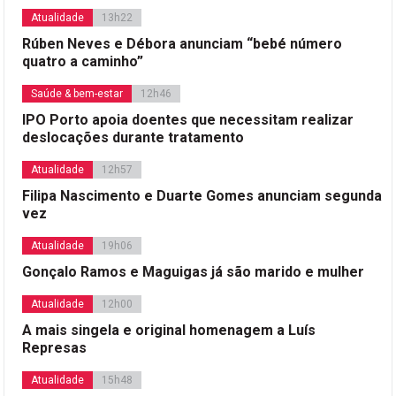
Atualidade
13h22
Rúben Neves e Débora anunciam “bebé número
quatro a caminho”
Saúde & bem-estar
12h46
IPO Porto apoia doentes que necessitam realizar
deslocações durante tratamento
Atualidade
12h57
Filipa Nascimento e Duarte Gomes anunciam segunda
vez
Atualidade
19h06
Gonçalo Ramos e Maguigas já são marido e mulher
Atualidade
12h00
A mais singela e original homenagem a Luís
Represas
Atualidade
15h48