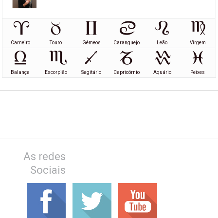
Carneiro
Touro
Gémeos
Caranguejo
Leão
Virgem
Balança
Escorpião
Sagitário
Capricórnio
Aquário
Peixes
As redes
Sociais