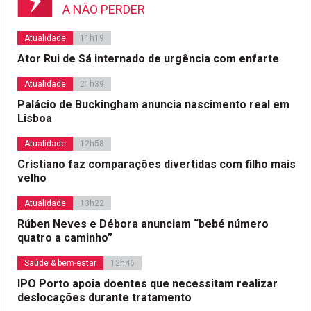
A NÃO PERDER
Atualidade
11h19
Ator Rui de Sá internado de urgência com enfarte
Atualidade
21h39
Palácio de Buckingham anuncia nascimento real em
Lisboa
Atualidade
12h58
Cristiano faz comparações divertidas com filho mais
velho
Atualidade
13h22
Rúben Neves e Débora anunciam “bebé número
quatro a caminho”
Saúde & bem-estar
12h46
IPO Porto apoia doentes que necessitam realizar
deslocações durante tratamento