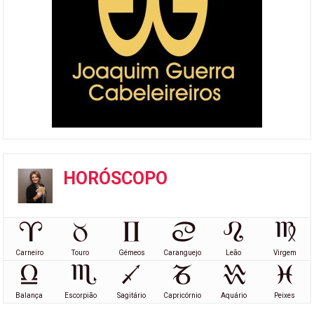
HORÓSCOPO
Carneiro
Touro
Gémeos
Caranguejo
Leão
Virgem
Balança
Escorpião
Sagitário
Capricórnio
Aquário
Peixes