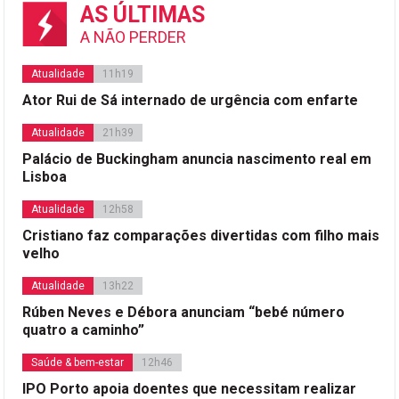
AS ÚLTIMAS
A NÃO PERDER
Atualidade
11h19
Ator Rui de Sá internado de urgência com enfarte
Atualidade
21h39
Palácio de Buckingham anuncia nascimento real em
Lisboa
Atualidade
12h58
Cristiano faz comparações divertidas com filho mais
velho
Atualidade
13h22
Rúben Neves e Débora anunciam “bebé número
quatro a caminho”
Saúde & bem-estar
12h46
IPO Porto apoia doentes que necessitam realizar