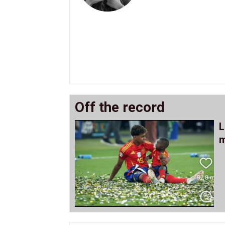
Off the record
L
m