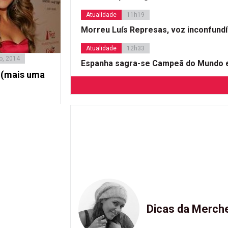
Atualidade
11h19
Morreu Luís Represas, voz inconfund
Atualidade
12h33
o, 2014
Espanha sagra-se Campeã do Mundo e
 (mais uma
Dicas da Merch