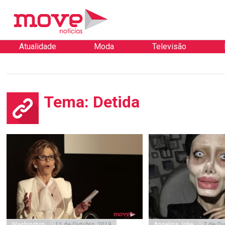
Atualidade
Moda
Televisão
Tema: Detida
Washington
11 de Outubro, 2019
Angelina Jolie
7 de Ou