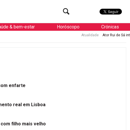
aúde & bem-estar
Horóscopo
Crónicas
Atualidade
Ator Rui de Sá internado 
 com enfarte
mento real em Lisboa
 com filho mais velho