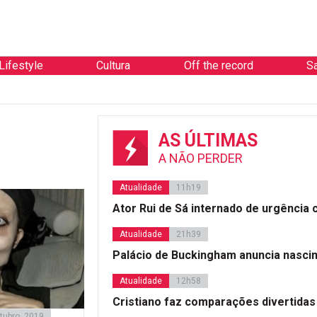
Lifestyle
Cultura
Off the record
S
AS ÚLTIMAS
A NÃO PERDER
Atualidade
11h19
Ator Rui de Sá internado de urgência
Atualidade
21h39
Palácio de Buckingham anuncia nasci
Atualidade
12h58
Cristiano faz comparações divertidas
tubro, 2019