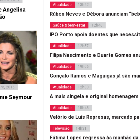
Atualidade
13h22
e Angelina
Rúben Neves e Débora anunciam “beb
rão
Saúde & bem-estar
12h46
IPO Porto apoia doentes que necessi
Atualidade
12h57
Filipa Nascimento e Duarte Gomes a
Atualidade
19h06
Gonçalo Ramos e Maguigas já são mar
iro, 2016
Atualidade
12h00
A mais singela e original homenagem
nie Seymour
Atualidade
15h48
Velório de Luís Represas, marcado par
Televisão
14h31
Fátima Lopes regressa às manhãs da 