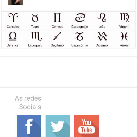
Carneiro
Touro
Gémeos
Caranguejo
Leão
Virgem
Balança
Escorpião
Sagitário
Capricórnio
Aquário
Peixes
As redes
Sociais