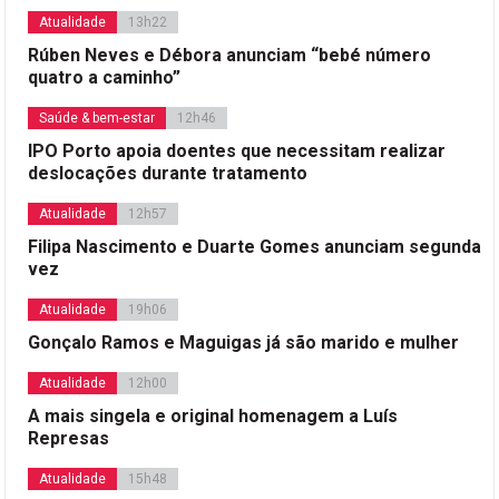
Atualidade
13h22
Rúben Neves e Débora anunciam “bebé número
quatro a caminho”
Saúde & bem-estar
12h46
IPO Porto apoia doentes que necessitam realizar
deslocações durante tratamento
Atualidade
12h57
Filipa Nascimento e Duarte Gomes anunciam segunda
vez
Atualidade
19h06
Gonçalo Ramos e Maguigas já são marido e mulher
Atualidade
12h00
A mais singela e original homenagem a Luís
Represas
Atualidade
15h48