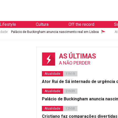
Lifestyle
Cultura
Off the record
S
idade
Palácio de Buckingham anuncia nascimento real em Lisboa
At
AS ÚLTIMAS
A NÃO PERDER
Atualidade
11h19
Ator Rui de Sá internado de urgência
Atualidade
21h39
Palácio de Buckingham anuncia nasci
Atualidade
12h58
Cristiano faz comparações divertidas