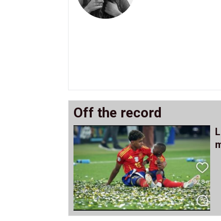
Off the record
L
m