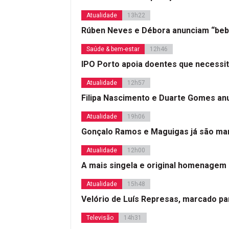
Atualidade
13h22
Rúben Neves e Débora anunciam “beb
Saúde & bem-estar
12h46
IPO Porto apoia doentes que necessi
Atualidade
12h57
Filipa Nascimento e Duarte Gomes a
Atualidade
19h06
Gonçalo Ramos e Maguigas já são mar
Atualidade
12h00
A mais singela e original homenagem
Atualidade
15h48
Velório de Luís Represas, marcado par
Televisão
14h31