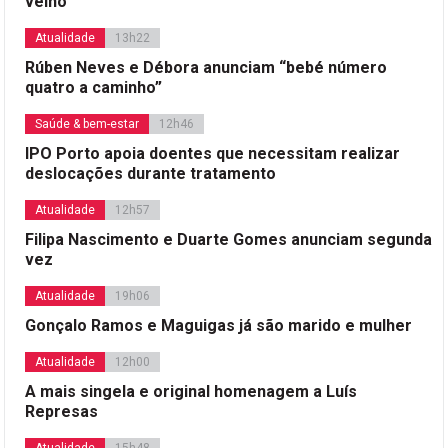
velho
Atualidade
13h22
Rúben Neves e Débora anunciam “bebé número
quatro a caminho”
Saúde & bem-estar
12h46
IPO Porto apoia doentes que necessitam realizar
deslocações durante tratamento
Atualidade
12h57
Filipa Nascimento e Duarte Gomes anunciam segunda
vez
Atualidade
19h06
Gonçalo Ramos e Maguigas já são marido e mulher
Atualidade
12h00
A mais singela e original homenagem a Luís
Represas