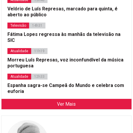
Atualidade
15h48
Velório de Luís Represas, marcado para quinta, é
aberto ao público
Televisão
14h31
Fátima Lopes regressa às manhãs da televisão na
SIC
Atualidade
11h19
Morreu Luís Represas, voz inconfundível da música
portuguesa
Atualidade
12h33
Espanha sagra-se Campeã do Mundo e celebra com
euforia
Ver Mais