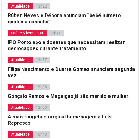
Atualidade
13h22
Rúben Neves e Débora anunciam “bebé número
quatro a caminho”
Saúde & bem-estar
12h46
IPO Porto apoia doentes que necessitam realizar
deslocações durante tratamento
Atualidade
12h57
Filipa Nascimento e Duarte Gomes anunciam segunda
vez
Atualidade
19h06
Gonçalo Ramos e Maguigas já são marido e mulher
Atualidade
12h00
A mais singela e original homenagem a Luís
Represas
Atualidade
15h48