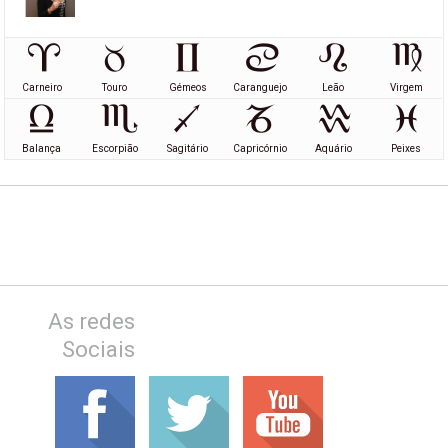
Carneiro
Touro
Gémeos
Caranguejo
Leão
Virgem
Balança
Escorpião
Sagitário
Capricórnio
Aquário
Peixes
As redes
Sociais