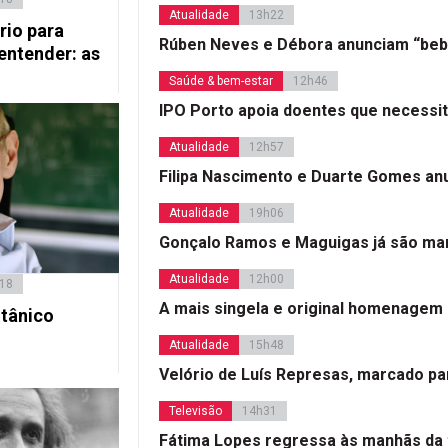
Atualidade
13h22
rio para
Rúben Neves e Débora anunciam “beb
entender: as
Saúde & bem-estar
12h46
IPO Porto apoia doentes que necessi
Atualidade
12h57
Filipa Nascimento e Duarte Gomes a
Atualidade
19h06
Gonçalo Ramos e Maguigas já são mar
Atualidade
12h00
018
A mais singela e original homenagem
itânico
Atualidade
15h48
Velório de Luís Represas, marcado par
Televisão
14h31
Fátima Lopes regressa às manhãs da 