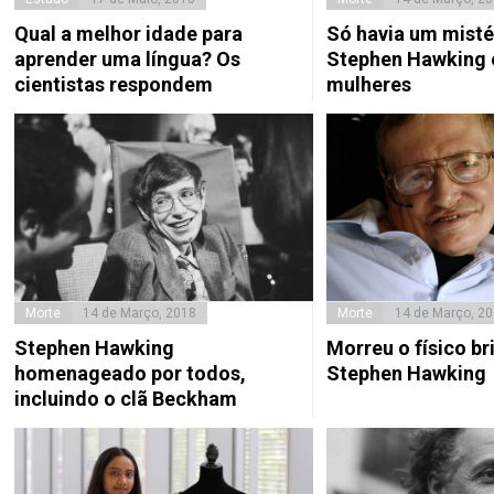
Qual a melhor idade para
Só havia um misté
aprender uma língua? Os
Stephen Hawking 
cientistas respondem
mulheres
Morte
14 de Março, 2018
Morte
14 de Março, 2
Stephen Hawking
Morreu o físico br
homenageado por todos,
Stephen Hawking
incluindo o clã Beckham