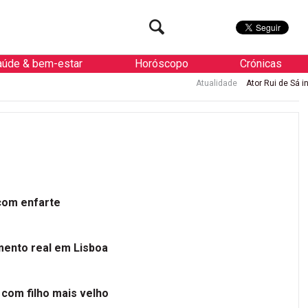
aúde & bem-estar
Horóscopo
Crónicas
Atualidade
Ator Rui de Sá internado 
 com enfarte
mento real em Lisboa
 com filho mais velho