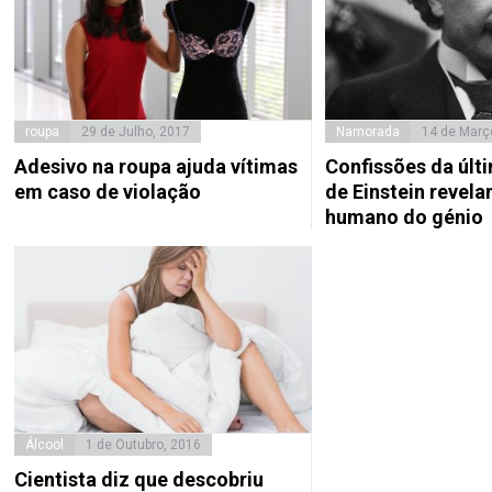
roupa
29 de Julho, 2017
Namorada
14 de Març
Adesivo na roupa ajuda vítimas
Confissões da úl
em caso de violação
de Einstein revela
humano do génio
Álcool
1 de Outubro, 2016
Cientista diz que descobriu