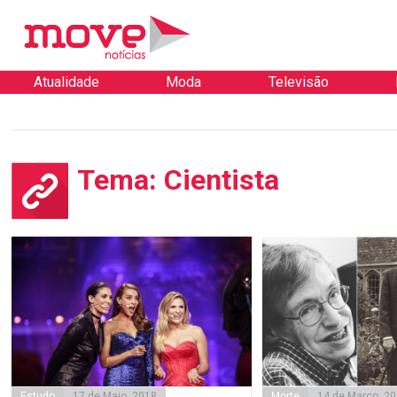
Atualidade
Moda
Televisão
Tema: Cientista
Estudo
17 de Maio, 2018
Morte
14 de Março, 2