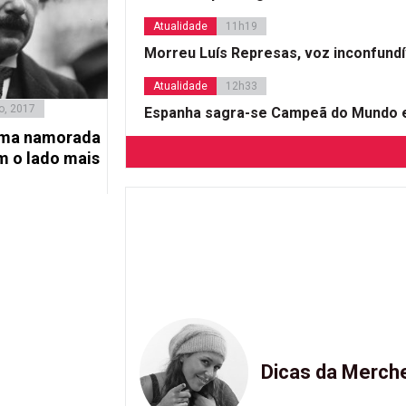
Atualidade
11h19
Morreu Luís Represas, voz inconfund
Atualidade
12h33
o, 2017
Espanha sagra-se Campeã do Mundo e
tima namorada
m o lado mais
Dicas da Merch