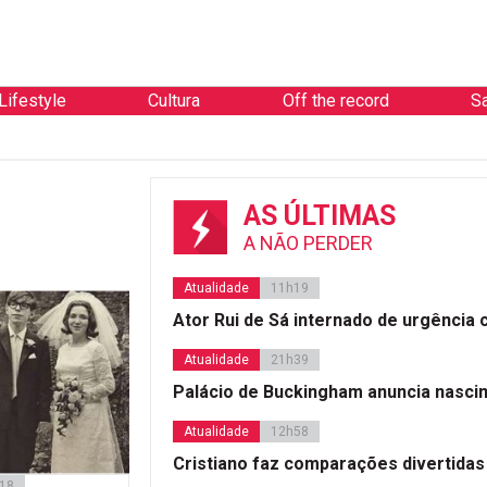
Lifestyle
Cultura
Off the record
S
AS ÚLTIMAS
A NÃO PERDER
Atualidade
11h19
Ator Rui de Sá internado de urgência
Atualidade
21h39
Palácio de Buckingham anuncia nasci
Atualidade
12h58
Cristiano faz comparações divertidas
018