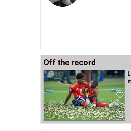
Off the record
L
m