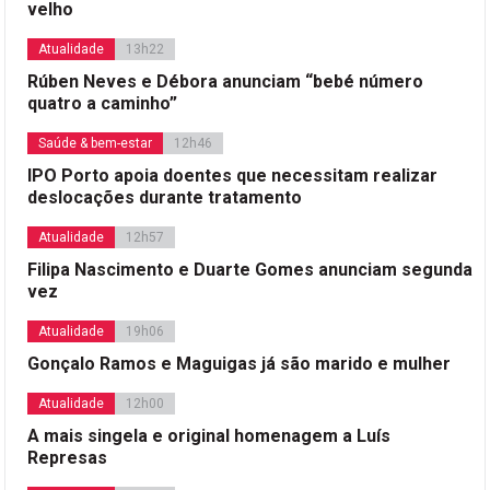
velho
Atualidade
13h22
Rúben Neves e Débora anunciam “bebé número
quatro a caminho”
Saúde & bem-estar
12h46
IPO Porto apoia doentes que necessitam realizar
deslocações durante tratamento
Atualidade
12h57
Filipa Nascimento e Duarte Gomes anunciam segunda
vez
Atualidade
19h06
Gonçalo Ramos e Maguigas já são marido e mulher
Atualidade
12h00
A mais singela e original homenagem a Luís
Represas