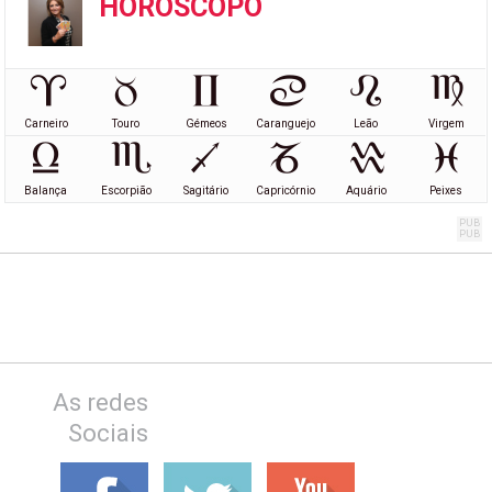
HORÓSCOPO
Carneiro
Touro
Gémeos
Caranguejo
Leão
Virgem
Balança
Escorpião
Sagitário
Capricórnio
Aquário
Peixes
As redes
Sociais