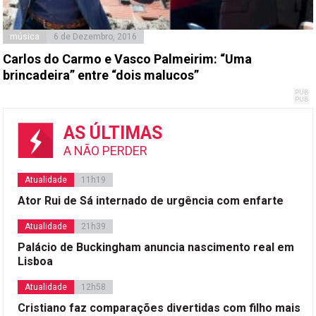
música
6 de Dezembro, 2016
Carlos do Carmo e Vasco Palmeirim: “Uma
brincadeira” entre “dois malucos”
AS ÚLTIMAS
A NÃO PERDER
Atualidade
11h19
Ator Rui de Sá internado de urgência com enfarte
Atualidade
21h39
Palácio de Buckingham anuncia nascimento real em
Lisboa
Atualidade
12h58
Cristiano faz comparações divertidas com filho mais