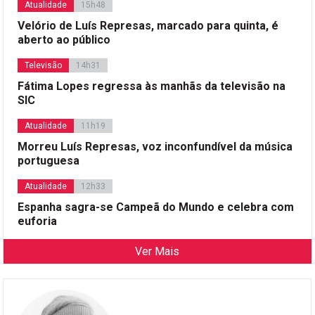
Atualidade
15h48
Velório de Luís Represas, marcado para quinta, é
aberto ao público
Televisão
14h31
Fátima Lopes regressa às manhãs da televisão na
SIC
Atualidade
11h19
Morreu Luís Represas, voz inconfundível da música
portuguesa
Atualidade
12h33
Espanha sagra-se Campeã do Mundo e celebra com
euforia
Ver Mais