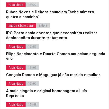
Atualidade
13h22
Rúben Neves e Débora anunciam “bebé número
quatro a caminho”
Saúde & bem-estar
12h46
IPO Porto apoia doentes que necessitam realizar
deslocações durante tratamento
Atualidade
12h57
Filipa Nascimento e Duarte Gomes anunciam segunda
vez
Atualidade
19h06
Gonçalo Ramos e Maguigas já são marido e mulher
Atualidade
12h00
A mais singela e original homenagem a Luís
Represas
Atualidade
15h48