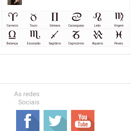
Carneiro
Touro
Gémeos
Caranguejo
Leão
Virgem
Balança
Escorpião
Sagitário
Capricórnio
Aquário
Peixes
As redes
Sociais