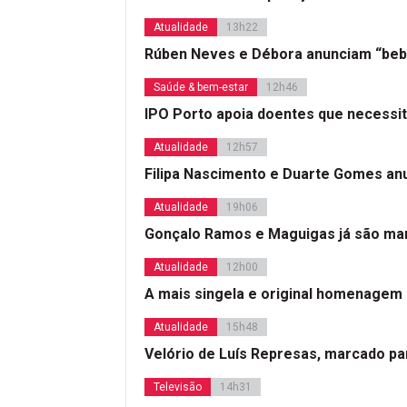
Atualidade
13h22
Rúben Neves e Débora anunciam “beb
Saúde & bem-estar
12h46
IPO Porto apoia doentes que necessi
Atualidade
12h57
Filipa Nascimento e Duarte Gomes a
Atualidade
19h06
Gonçalo Ramos e Maguigas já são mar
Atualidade
12h00
A mais singela e original homenagem
Atualidade
15h48
Velório de Luís Represas, marcado par
Televisão
14h31