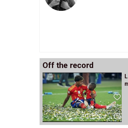
Off the record
L
m