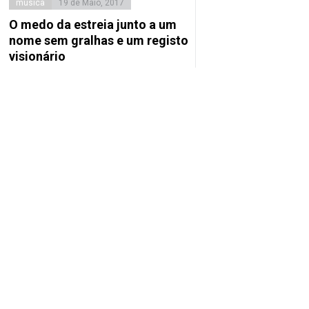
música
19 de Maio, 2017
O medo da estreia junto a um
nome sem gralhas e um registo
visionário