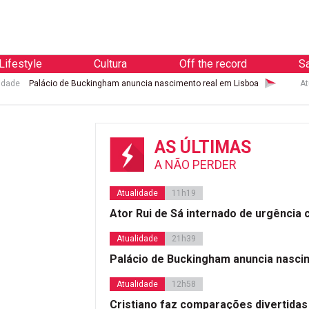
Lifestyle
Cultura
Off the record
S
idade
Palácio de Buckingham anuncia nascimento real em Lisboa
At
AS ÚLTIMAS
A NÃO PERDER
Atualidade
11h19
Ator Rui de Sá internado de urgência
Atualidade
21h39
Palácio de Buckingham anuncia nasci
Atualidade
12h58
Cristiano faz comparações divertidas