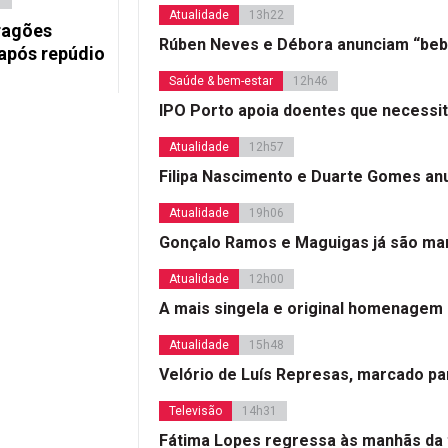
Atualidade
13h22
ragões
Rúben Neves e Débora anunciam “beb
após repúdio
Saúde & bem-estar
12h46
IPO Porto apoia doentes que necessi
Atualidade
12h57
Filipa Nascimento e Duarte Gomes a
Atualidade
19h06
Gonçalo Ramos e Maguigas já são mar
Atualidade
12h00
A mais singela e original homenagem
Atualidade
15h48
Velório de Luís Represas, marcado par
Televisão
14h31
Fátima Lopes regressa às manhãs da 