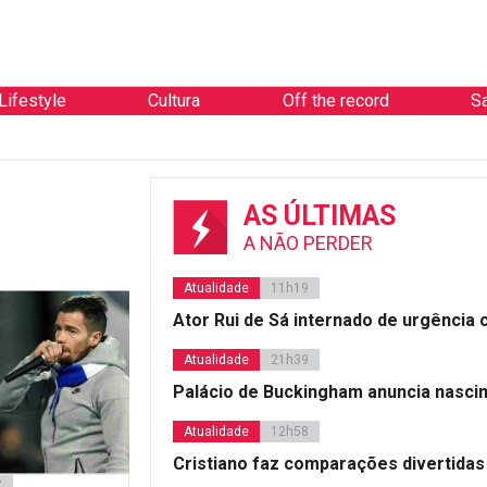
Lifestyle
Cultura
Off the record
S
AS ÚLTIMAS
A NÃO PERDER
Atualidade
11h19
Ator Rui de Sá internado de urgência
Atualidade
21h39
Palácio de Buckingham anuncia nasci
Atualidade
12h58
Cristiano faz comparações divertidas
7