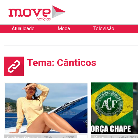
Atualidade
Moda
Televisão
Tema: Cânticos
Cristiano Ronaldo
28 de Julho, 2020
Morte
14 de Abril, 201