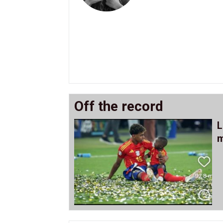
Off the record
L
m