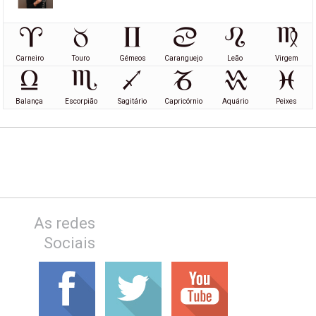
Carneiro
Touro
Gémeos
Caranguejo
Leão
Virgem
Balança
Escorpião
Sagitário
Capricórnio
Aquário
Peixes
As redes
Sociais