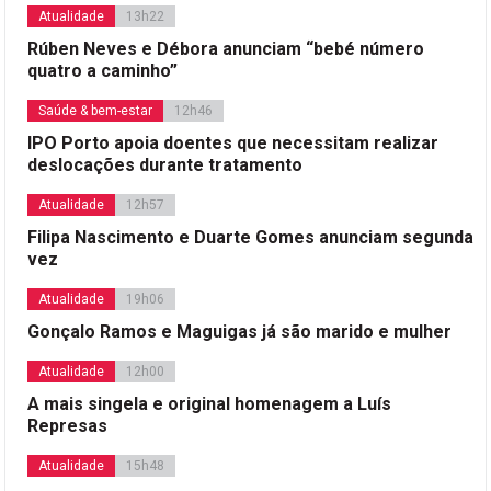
Atualidade
13h22
Rúben Neves e Débora anunciam “bebé número
quatro a caminho”
Saúde & bem-estar
12h46
IPO Porto apoia doentes que necessitam realizar
deslocações durante tratamento
Atualidade
12h57
Filipa Nascimento e Duarte Gomes anunciam segunda
vez
Atualidade
19h06
Gonçalo Ramos e Maguigas já são marido e mulher
Atualidade
12h00
A mais singela e original homenagem a Luís
Represas
Atualidade
15h48