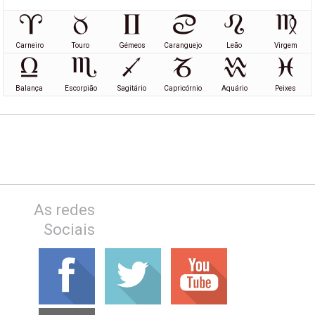
Carneiro
Touro
Gémeos
Caranguejo
Leão
Virgem
Balança
Escorpião
Sagitário
Capricórnio
Aquário
Peixes
As redes
Sociais