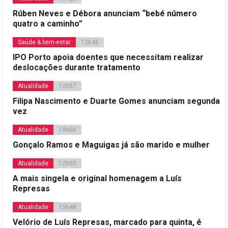
Rúben Neves e Débora anunciam “bebé número
quatro a caminho”
Saúde & bem-estar
12h46
IPO Porto apoia doentes que necessitam realizar
deslocações durante tratamento
Atualidade
12h57
Filipa Nascimento e Duarte Gomes anunciam segunda
vez
Atualidade
19h06
Gonçalo Ramos e Maguigas já são marido e mulher
Atualidade
12h00
A mais singela e original homenagem a Luís
Represas
Atualidade
15h48
Velório de Luís Represas, marcado para quinta, é