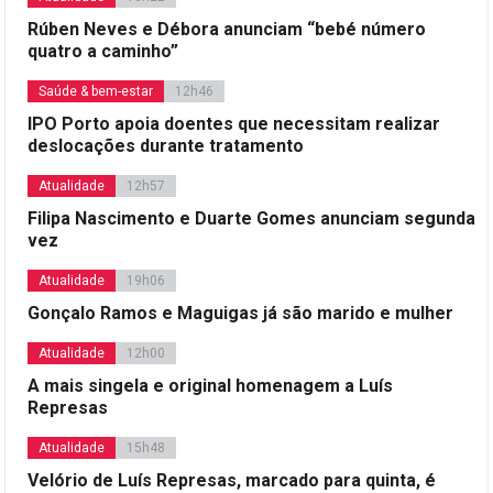
Rúben Neves e Débora anunciam “bebé número
quatro a caminho”
Saúde & bem-estar
12h46
IPO Porto apoia doentes que necessitam realizar
deslocações durante tratamento
Atualidade
12h57
Filipa Nascimento e Duarte Gomes anunciam segunda
vez
Atualidade
19h06
Gonçalo Ramos e Maguigas já são marido e mulher
Atualidade
12h00
A mais singela e original homenagem a Luís
Represas
Atualidade
15h48
Velório de Luís Represas, marcado para quinta, é