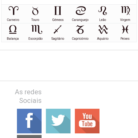
Carneiro
Touro
Gémeos
Caranguejo
Leão
Virgem
Balança
Escorpião
Sagitário
Capricórnio
Aquário
Peixes
As redes
Sociais