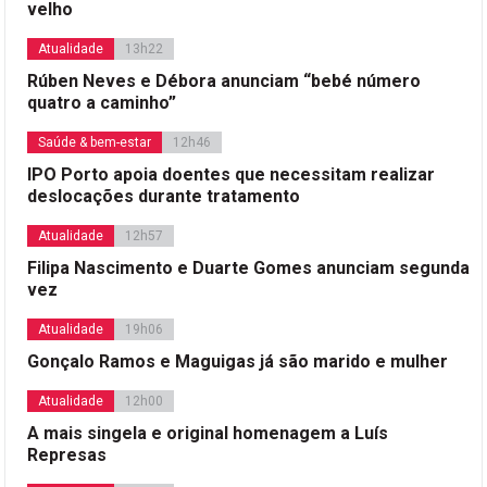
velho
Atualidade
13h22
Rúben Neves e Débora anunciam “bebé número
quatro a caminho”
Saúde & bem-estar
12h46
IPO Porto apoia doentes que necessitam realizar
deslocações durante tratamento
Atualidade
12h57
Filipa Nascimento e Duarte Gomes anunciam segunda
vez
Atualidade
19h06
Gonçalo Ramos e Maguigas já são marido e mulher
Atualidade
12h00
A mais singela e original homenagem a Luís
Represas