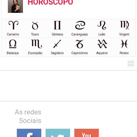
HORÓSCOPO
Carneiro
Touro
Gémeos
Caranguejo
Leão
Virgem
Balança
Escorpião
Sagitário
Capricórnio
Aquário
Peixes
As redes
Sociais