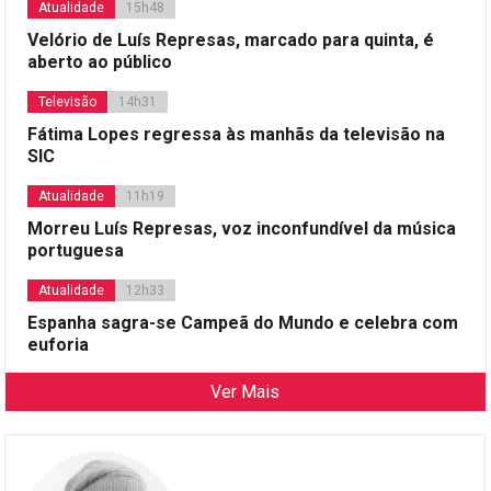
Atualidade
15h48
Velório de Luís Represas, marcado para quinta, é
aberto ao público
Televisão
14h31
Fátima Lopes regressa às manhãs da televisão na
SIC
Atualidade
11h19
Morreu Luís Represas, voz inconfundível da música
portuguesa
Atualidade
12h33
Espanha sagra-se Campeã do Mundo e celebra com
euforia
Ver Mais