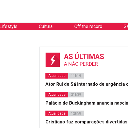
Lifestyle
Cultura
Off the record
S
AS ÚLTIMAS
A NÃO PERDER
Atualidade
11h19
Ator Rui de Sá internado de urgência
Atualidade
21h39
Palácio de Buckingham anuncia nasci
Atualidade
12h58
Cristiano faz comparações divertidas