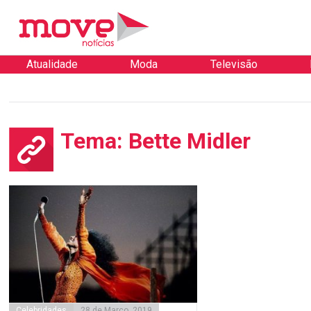
Atualidade
Moda
Televisão
Tema: Bette Midler
Celebridades
28 de Março, 2019