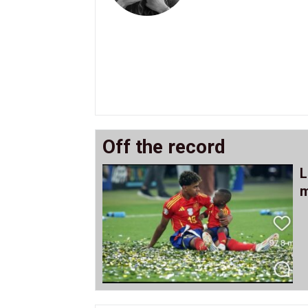
Off the record
L
m