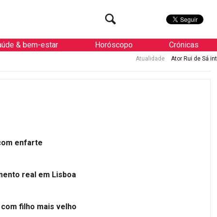
aúde & bem-estar
Horóscopo
Crónicas
Atualidade
Ator Rui de Sá internad
 com enfarte
mento real em Lisboa
 com filho mais velho