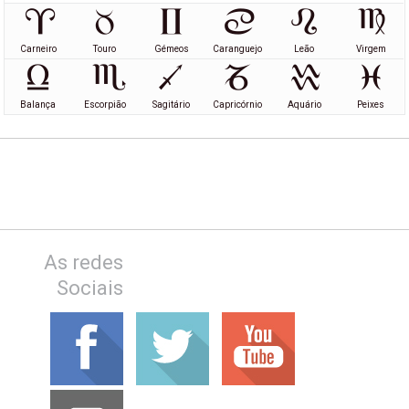
Carneiro
Touro
Gémeos
Caranguejo
Leão
Virgem
Balança
Escorpião
Sagitário
Capricórnio
Aquário
Peixes
As redes
Sociais