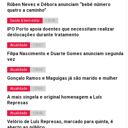
Rúben Neves e Débora anunciam “bebé número
quatro a caminho”
Saúde & bem-estar
12h46
IPO Porto apoia doentes que necessitam realizar
deslocações durante tratamento
Atualidade
12h57
Filipa Nascimento e Duarte Gomes anunciam segunda
vez
Atualidade
19h06
Gonçalo Ramos e Maguigas já são marido e mulher
Atualidade
12h00
A mais singela e original homenagem a Luís
Represas
Atualidade
15h48
Velório de Luís Represas, marcado para quinta, é
aberto ao público