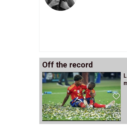
Off the record
L
m