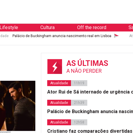
Lifestyle
Cultura
Off the record
S
idade
Palácio de Buckingham anuncia nascimento real em Lisboa
At
AS ÚLTIMAS
A NÃO PERDER
Atualidade
11h19
Ator Rui de Sá internado de urgência
Atualidade
21h39
Palácio de Buckingham anuncia nasci
Atualidade
12h58
Cristiano faz comparações divertidas