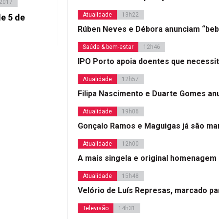
 2017
Atualidade
13h22
e 5 de
Rúben Neves e Débora anunciam “beb
Saúde & bem-estar
12h46
IPO Porto apoia doentes que necessi
Atualidade
12h57
Filipa Nascimento e Duarte Gomes a
Atualidade
19h06
Gonçalo Ramos e Maguigas já são mar
Atualidade
12h00
A mais singela e original homenagem
Atualidade
15h48
Velório de Luís Represas, marcado par
Televisão
14h31