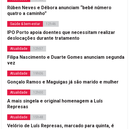
Rúben Neves e Débora anunciam “bebé número
quatro a caminho”
Saúde & bem-estar
12h46
IPO Porto apoia doentes que necessitam realizar
deslocações durante tratamento
Atualidade
12h57
Filipa Nascimento e Duarte Gomes anunciam segunda
vez
Atualidade
19h06
Gonçalo Ramos e Maguigas já são marido e mulher
Atualidade
12h00
A mais singela e original homenagem a Luís
Represas
Atualidade
15h48
Velório de Luís Represas, marcado para quinta, é