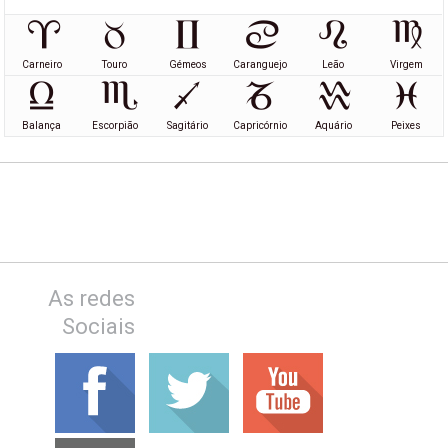
Carneiro
Touro
Gémeos
Caranguejo
Leão
Virgem
Balança
Escorpião
Sagitário
Capricórnio
Aquário
Peixes
As redes
Sociais