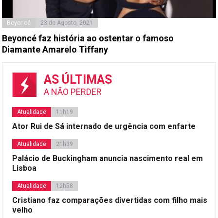
Beyoncé
23 de Agosto, 2021
Beyoncé faz história ao ostentar o famoso
Diamante Amarelo Tiffany
AS ÚLTIMAS
A NÃO PERDER
Atualidade
11h19
Ator Rui de Sá internado de urgência com enfarte
Atualidade
21h39
Palácio de Buckingham anuncia nascimento real em
Lisboa
Atualidade
12h58
Cristiano faz comparações divertidas com filho mais
velho