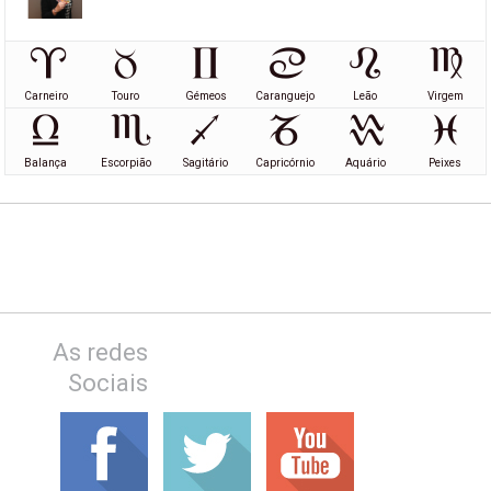
Carneiro
Touro
Gémeos
Caranguejo
Leão
Virgem
Balança
Escorpião
Sagitário
Capricórnio
Aquário
Peixes
As redes
Sociais