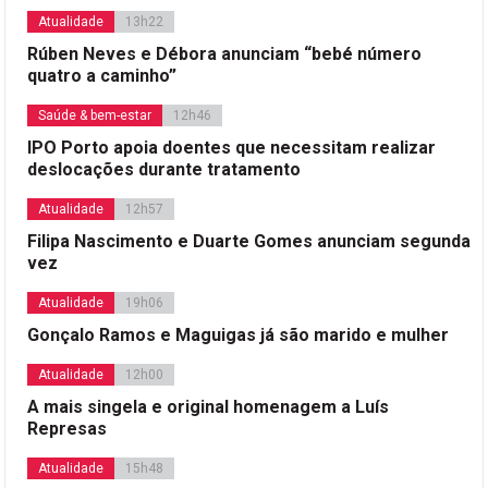
Atualidade
13h22
Rúben Neves e Débora anunciam “bebé número
quatro a caminho”
Saúde & bem-estar
12h46
IPO Porto apoia doentes que necessitam realizar
deslocações durante tratamento
Atualidade
12h57
Filipa Nascimento e Duarte Gomes anunciam segunda
vez
Atualidade
19h06
Gonçalo Ramos e Maguigas já são marido e mulher
Atualidade
12h00
A mais singela e original homenagem a Luís
Represas
Atualidade
15h48