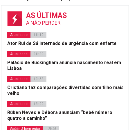
AS ÚLTIMAS
A NÃO PERDER
Atualidade
11h19
Ator Rui de Sá internado de urgência com enfarte
Atualidade
21h39
Palácio de Buckingham anuncia nascimento real em
Lisboa
Atualidade
12h58
Cristiano faz comparações divertidas com filho mais
velho
Atualidade
13h22
Rúben Neves e Débora anunciam “bebé número
quatro a caminho”
Saúde & bem-estar
12h46