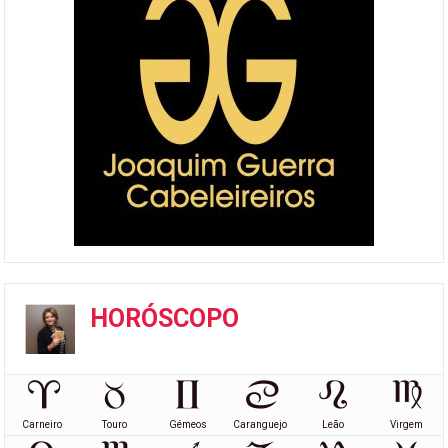
HORÓSCOPO
Carneiro
Touro
Gémeos
Caranguejo
Leão
Virgem