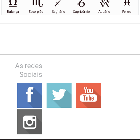
Balança
Escorpião
Sagitário
Capricórnio
Aquário
Peixes
As redes
Sociais